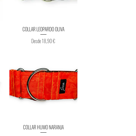
Vista rápida
COLLAR LEOPARDO OLIVA
Precio de oferta
Desde
18,90 €
Vista rápida
COLLAR HUMO NARANJA