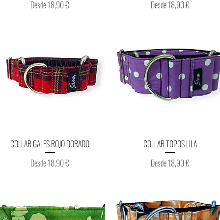
Precio de oferta
Precio de oferta
Desde
18,90 €
Desde
18,90 €
Vista rápida
Vista rápida
COLLAR GALES ROJO DORADO
COLLAR TOPOS LILA
Precio de oferta
Precio de oferta
Desde
18,90 €
Desde
18,90 €