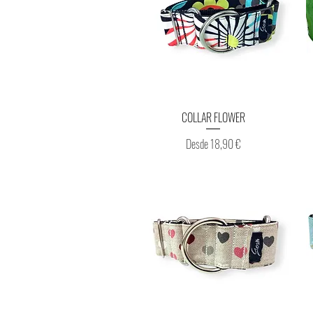
Vista rápida
COLLAR FLOWER
Precio de oferta
Desde
18,90 €