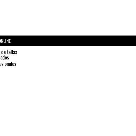
ONLINE
 de tallas
dados
esionales