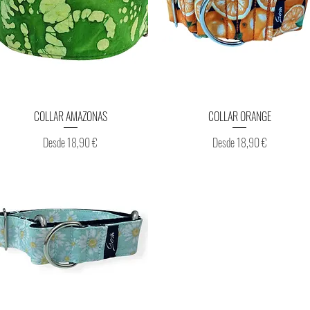
Vista rápida
Vista rápida
COLLAR AMAZONAS
COLLAR ORANGE
Precio de oferta
Precio de oferta
Desde
18,90 €
Desde
18,90 €