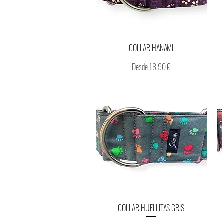
Vista rápida
COLLAR HANAMI
Precio de oferta
Desde
18,90 €
Vista rápida
COLLAR HUELLITAS GRIS