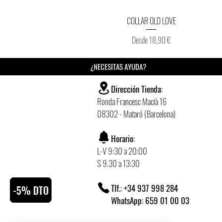
Vista rápida
COLLAR OLD LOVE
Precio de oferta
Desde
18,90 €
¿NECESITAS AYUDA?
Dirección Tienda:
Ronda Francesc Macià 16
08302 - Mataró (Barcelona)
Horario:
L-V 9:30 a 20:00
S 9.30 a 13:30
Tlf.: +34 937 998 284
-5% DTO
WhatsApp: 659 01 00 03