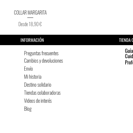
Vista rápida
COLLAR MARGARITA
Precio de oferta
Desde
18,90 €
INFORMACIÓN
TIENDA 
Guía
Preguntas frecuentes
Cui
Cambios y devoluciones
Prof
Envío
Mi historia
Destino solidario
Tiendas colaboradoras
Videos de interés
Blog