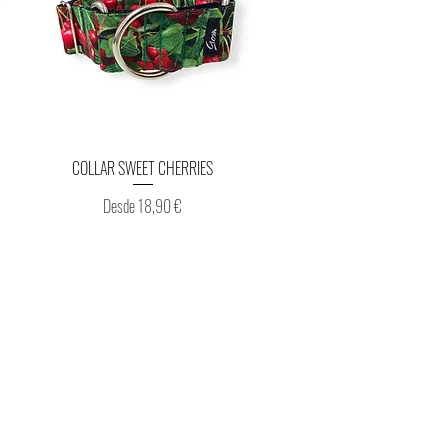
Vista rápida
COLLAR SWEET CHERRIES
Precio de oferta
Desde
18,90 €