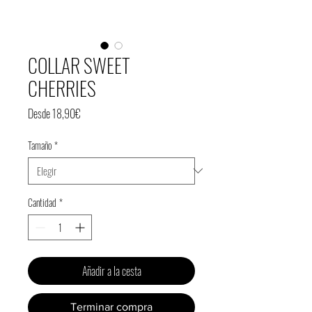
COLLAR SWEET
CHERRIES
Precio
Desde
18,90€
de
Tamaño
*
oferta
Cantidad
*
Añadir a la cesta
Terminar compra