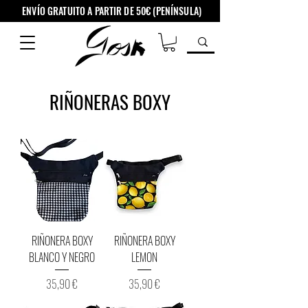
ENVÍO GRATUITO A PARTIR DE 50€ (PENÍNSULA)
RIÑONERAS BOXY
RIÑONERA BOXY
RIÑONERA BOXY
BLANCO Y NEGRO
LEMON
Precio
Precio
35,90 €
35,90 €