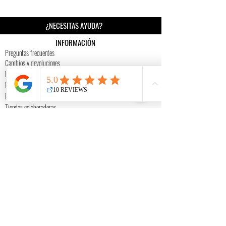
¿NECESITAS AYUDA?
INFORMACIÓN
Preguntas frecuentes
Cambios y devoluciones
Envío
Mi historia
Destino solidario
Tiendas colaboradoras
Videos de interés
Blog
TIENDA ONLINE
Guía de tallas
Cuidados
Profesionales
©
2009-2026
Copyright Gosk.
Poítica de privacidad Aviso Legal