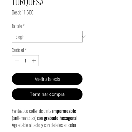
TURQUESA
Precio
Desde
11,50€
de
Tamaño
*
oferta
Cantidad
*
Añadir a la cesta
Terminar compra
Fantástico collar de cinta
impermeable
(anti-manchas) con
grabado hexagonal
.
Agradable al tacto y con detalles en color
negro, cierre de plástico y ancho de 2cm.