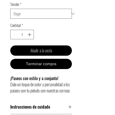
Tamaño
*
oferta
Cantidad
*
Añadir a la cesta
Terminar compra
¡Paseos con estilo y a conjunto!
Dale un toque de color y personalidad a los
paseos con tu peludo con nuestras correas
Gosk.
Instrucciones de cuidado
Hecha a mano con materiales resistentes y