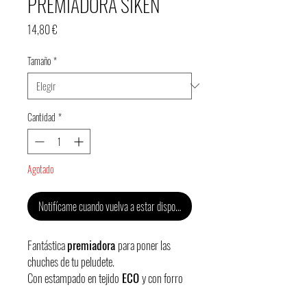
PREMIADORA SIKEN
Precio
14,80 €
Tamaño
*
Cantidad
*
Agotado
Notifícame cuando vuelva a estar disponible.
Fantástica
premiadora
para poner las
chuches de tu peludete.
Con estampado en tejido
ECO
y con forro
impermeable para una mayor comodidad a