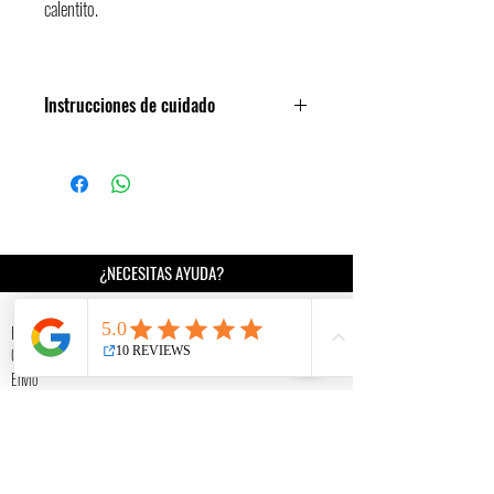
calentito.
Instrucciones de cuidado
¡Apto para lavado a máquina en frío!
¿NECESITAS AYUDA?
INFORMACIÓN
Preguntas frecuentes
Cambios y devoluciones
Envío
Mi historia
Destino solidario
Tiendas colaboradoras
Videos de interés