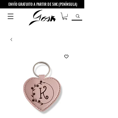
ENVÍO GRATUITO A PARTIR DE 50€ (PENÍNSULA)