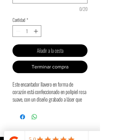
0/20
Cantidad
*
Añadir a la cesta
Terminar compra
Este encantador llavero en forma de
corazón está confeccionado en polipiel rosa
suave, con un diseño grabado a láser que
destaca una delicada corona floral
envolviendo la inicial. Ideal como detalle
único para regalar o llevar contigo un
accesorio con significado.
Además, puedes personalizar la parte