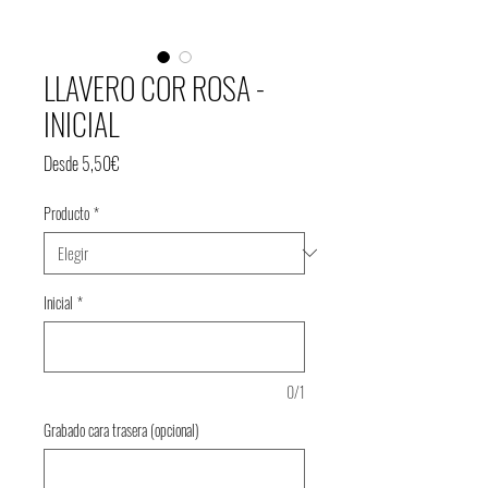
LLAVERO COR ROSA -
INICIAL
Precio
Desde
5,50€
de
Producto
*
oferta
Inicial
*
0/1
Grabado cara trasera (opcional)