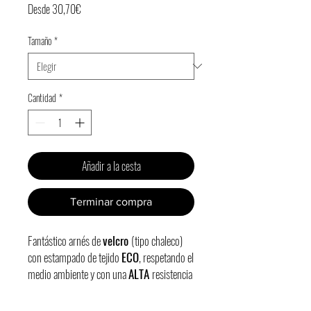
Precio
Desde
30,70€
de
Tamaño
*
oferta
Cantidad
*
Añadir a la cesta
Terminar compra
Fantástico arnés de
velcro
(tipo chaleco)
con estampado de tejido
ECO
, respetando el
medio ambiente y con una
ALTA
resistencia
y forro negro.
Arnés muy seguro, cómodo para tu peludo