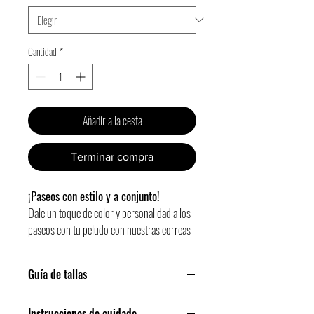
Cantidad
*
Añadir a la cesta
Terminar compra
¡Paseos con estilo y a conjunto!
Dale un toque de color y personalidad a los
paseos con tu peludo con nuestras correas
Gosk.
Guía de tallas
Hecha a mano con materiales resistentes y
un interior de cinta de nylon negra de alta
Guía de tallas
calidad, combina funcionalidad y diseño
Instrucciones de cuidado