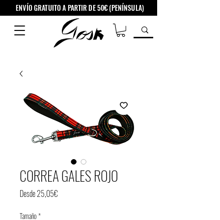
ENVÍO GRATUITO A PARTIR DE 50€ (PENÍNSULA)
CORREA GALES ROJO
Precio
Desde
25,05€
de
Tamaño
*
oferta