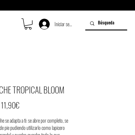
Iniciar sesión
CHE TROPICAL BLOOM
Precio
e
11,90€
de
he se adapta a ti: se abre por completo, se
oferta
de pie pudiendo utilizarlo como lapicero
rande) y puedes guardar todo lo que