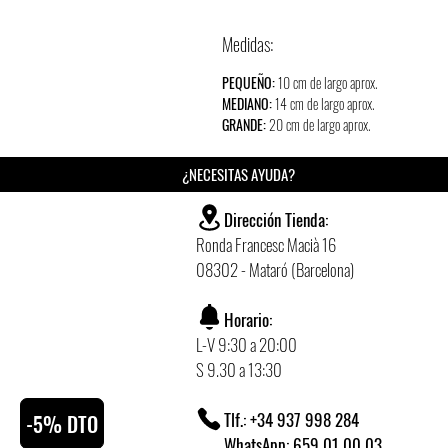
Medidas:
PEQUEÑO:
10 cm de largo aprox.
MEDIANO:
14 cm de largo aprox.
GRANDE:
20 cm de largo aprox.
¿NECESITAS AYUDA?
Dirección Tienda:
Ronda Francesc Macià 16
08302 - Mataró (Barcelona)
Horario:
L-V 9:30 a 20:00
S 9.30 a 13:30
Tlf.: +34 937 998 284
-5% DTO
WhatsApp: 659 01 00 03