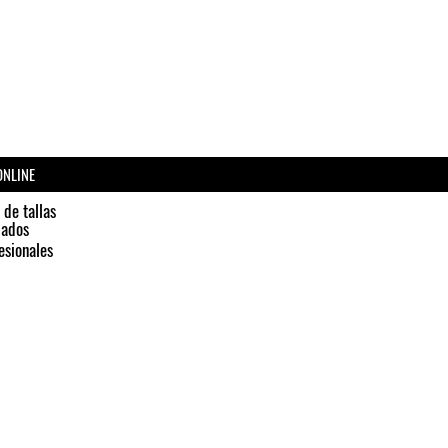
ONLINE
 de tallas
dados
esionales