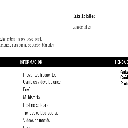
tenemos el
Para esta
Guía de tallas
contacto 
Porque e
Guía de tallas
eviamente a mano y luego lavarlo
quetones... para que no se queden húmedas.
INFORMACIÓN
TIENDA 
Guía
Preguntas frecuentes
Cui
Cambios y devoluciones
Prof
Envío
Mi historia
Destino solidario
Tiendas colaboradoras
Videos de interés
Blog