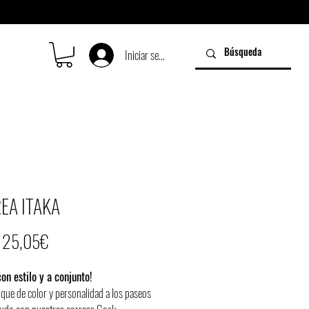
Iniciar sesión
EA ITAKA
Precio
e
25,05€
de
on estilo y a conjunto!
oferta
oque de color y personalidad a los paseos