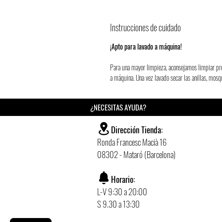
Instrucciones de cuidado
¡Apto para lavado a máquina!
Para una mayor limpieza, aconsejamos limpiar pr
a máquina. Una vez lavado secar las anillas, mos
¿NECESITAS AYUDA?
Dirección Tienda:
Ronda Francesc Macià 16
08302 - Mataró (Barcelona)
Horario:
L-V 9:30 a 20:00
S 9.30 a 13:30