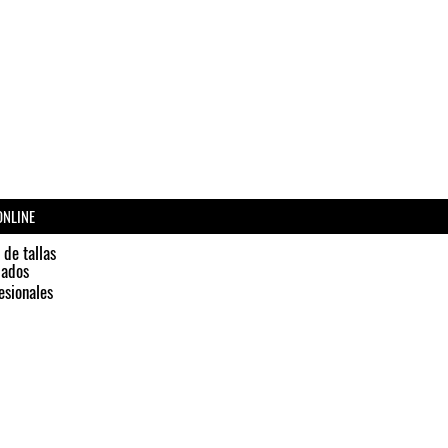
 tejido disponible).
r más segurx, puedes ponerte antes en
con nosotrxs.
n gosk, cada detalle cuenta.
ONLINE
 de tallas
dados
esionales