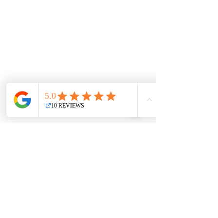
¿NECESITAS AYUDA?
INFORMACIÓN
Preguntas frecuentes
Cambios y devoluciones
Envío
Mi historia
Destino solidario
Tiendas colaboradoras