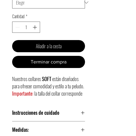
Cantidad
*
Añadir a la cesta
Terminar compra
Nuestros collares
SOFT
están diseñados
para ofrecer comodidad y estilo a tu peludo.
Importante:
la talla del collar corresponde
al diámetro máximo de la cabeza de tu
perro, no del cuello.
Por ejemplo, si eliges la
Instrucciones de cuidado
talla 28
, el collar se ajustará a cabezas de
hasta
28 cm
de circunferencia.
Asegurate
¡Apto para lavado a maquina!
de medirlo bien para un ajuste
Medidas:
Para una mayor limpieza, aconsejamos limpiar