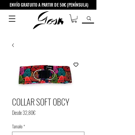
ENVÍO GRATUITO A PARTIR DE 50€ (PENÍNSULA)
COLLAR SOFT OBCY
Precio
Desde
32,80€
de
Tamaño
*
oferta