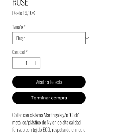
ROSE
Precio
Desde
19,10€
de
Tamaño
*
oferta
Cantidad
*
Añadir a la cesta
Terminar compra
Collar con sistema Martingale y/o "Click"
metálico/plástico de Nylon de alta calidad
forrado con tejido ECO, respetando el medio
ambiente y con una ALTA resistencia.