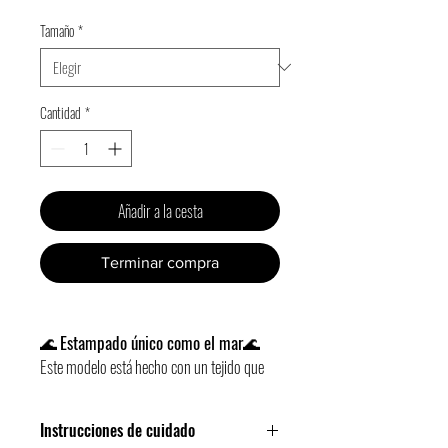
de
Tamaño
*
oferta
Cantidad
*
Añadir a la cesta
Terminar compra
🌊
Estampado único como el mar
🌊
Este modelo está hecho con un tejido que
simula el agua del mar. Según el trozo que
se utilice para hacer el collar, puede tocar
Instrucciones de cuidado
una parte más azul (como mar adentro) o