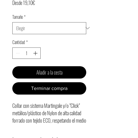
Precio
Desde
19,10€
de
Tamaño
*
oferta
Cantidad
*
Añadir a la cesta
Terminar compra
Collar con sistema Martingale y/o "Click"
metálico/plástico de Nylon de alta calidad
forrado con tejido ECO, respetando el medio
ambiente y con una ALTA resistencia.
Trae una pequeña anilla para poner la placa