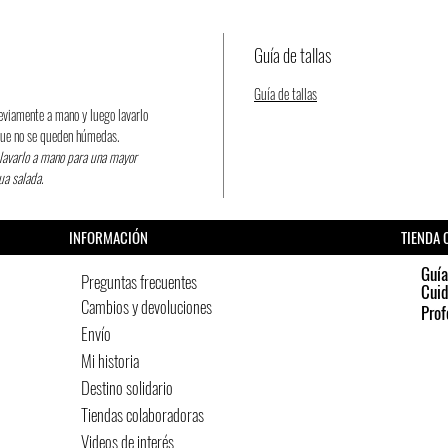
Guía de tallas
Guía de tallas
eviamente a mano y luego lavarlo
 que no se queden húmedas.
e lavarlo a mano para una mayor
gua salada.
INFORMACIÓN
TIENDA 
Guía
Preguntas frecuentes
Cui
Cambios y devoluciones
Prof
Envío
Mi historia
Destino solidario
Tiendas colaboradoras
Videos de interés