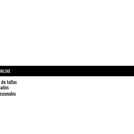
ONLINE
 de tallas
dados
esionales