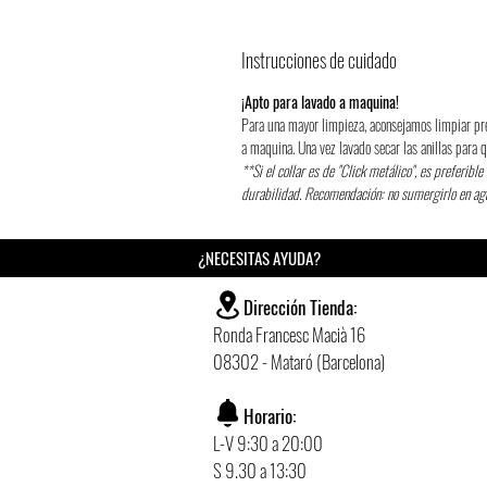
Instrucciones de cuidado
¡Apto para lavado a maquina!
Para una mayor limpieza, aconsejamos limpiar pr
a maquina. Una vez lavado secar las anillas para
**Si el collar es de "Click metálico", es preferibl
durabilidad. Recomendación: no sumergirlo en a
¿NECESITAS AYUDA?
Dirección Tienda:
Ronda Francesc Macià 16
08302 - Mataró (Barcelona)
Horario:
L-V 9:30 a 20:00
S 9.30 a 13:30