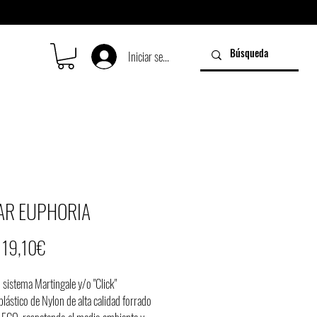
Iniciar sesión
AR EUPHORIA
Precio
e
19,10€
de
 sistema Martingale y/o "Click"
oferta
lástico de Nylon de alta calidad forrado