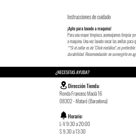
Instrucciones de cuidado
¡Apto para lavado a maquina!
Para una mayor limpieza, aconsejamos limpiar pr
a maquina. Una vez lavado secar las anillas para
**Si el collar es de "Click metálico", es preferibl
durabilidad. Recomendación: no sumergirlo en a
¿NECESITAS AYUDA?
Dirección Tienda:
Ronda Francesc Macià 16
08302 - Mataró (Barcelona)
Horario:
L-V 9:30 a 20:00
S 9.30 a 13:30