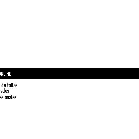
ONLINE
 de tallas
dados
esionales