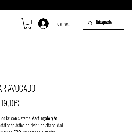
Iniciar sesión
AR AVOCADO
Precio
e
19,10€
de
o collar con sistema
Martingale y/o
oferta
tálico/plástico de Nylon de alta calidad