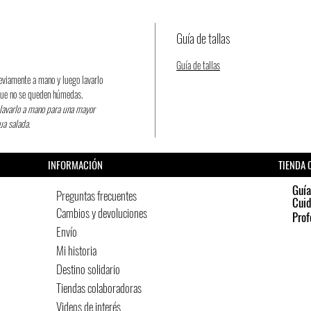
Guía de tallas
Guía de tallas
eviamente a mano y luego lavarlo
 que no se queden húmedas.
e lavarlo a mano para una mayor
gua salada.
INFORMACIÓN
TIENDA 
Guía
Preguntas frecuentes
Cui
Cambios y devoluciones
Prof
Envío
Mi historia
Destino solidario
Tiendas colaboradoras
Videos de interés