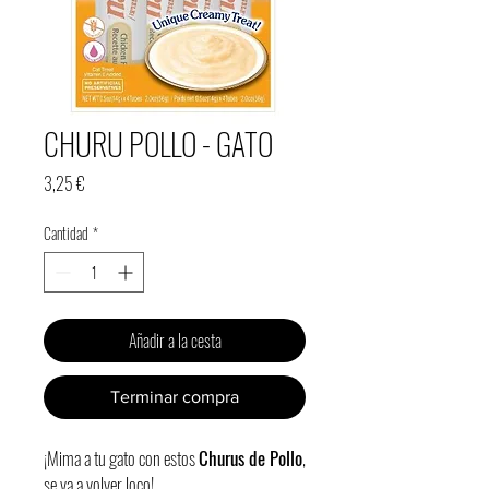
CHURU POLLO - GATO
Precio
3,25 €
Cantidad
*
Añadir a la cesta
Terminar compra
¡Mima a tu gato con estos
Churus de Pollo
,
se va a volver loco!