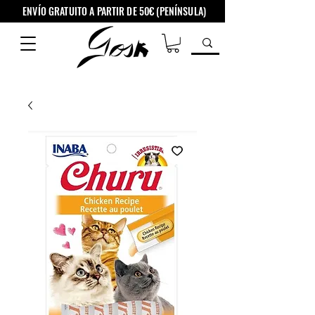
ENVÍO GRATUITO A PARTIR DE 50€ (PENÍNSULA)