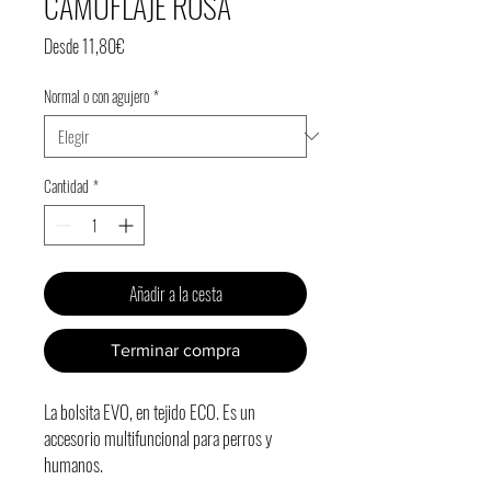
CAMUFLAJE ROSA
Precio
Desde
11,80€
de
Normal o con agujero
oferta
*
Cantidad
*
Añadir a la cesta
Terminar compra
La bolsita EVO, en tejido ECO. Es un
accesorio multifuncional para perros y
humanos.
Con su cremallera y mosquetón, es fácil de