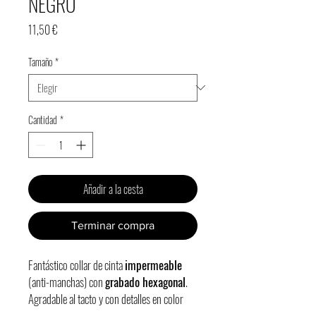
NEGRO
Precio
11,50 €
Tamaño
*
Cantidad
*
Añadir a la cesta
Terminar compra
Fantástico collar de cinta
impermeable
(anti-manchas) con
grabado hexagonal
.
Agradable al tacto y con detalles en color
negro, cierre de plástico y ancho de 2cm.