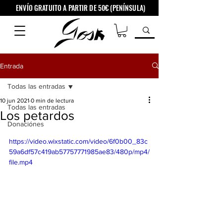
ENVÍO GRATUITO A PARTIR DE 50€ (PENÍNSULA)
Entrada
Todas las entradas
10 jun 2021
0 min de lectura
Todas las entradas
Los petardos
Donaciónes
https://video.wixstatic.com/video/6f0b00_83c
59a6df57c419ab57757771985ae83/480p/mp4/
file.mp4