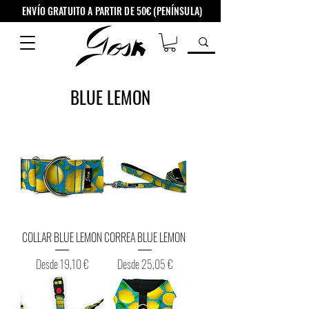
ENVÍO GRATUITO A PARTIR DE 50€ (PENÍNSULA)
BLUE LEMON
COLLAR BLUE LEMON
CORREA BLUE LEMON
Precio de oferta
Precio de oferta
Desde
19,10 €
Desde
25,05 €