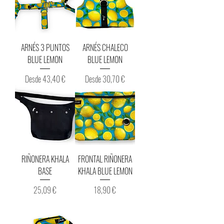
ARNÉS 3 PUNTOS
ARNÉS CHALECO
BLUE LEMON
BLUE LEMON
Precio de oferta
Precio de oferta
Desde
43,40 €
Desde
30,70 €
RIÑONERA KHALA
FRONTAL RIÑONERA
BASE
KHALA BLUE LEMON
Precio
Precio
25,09 €
18,90 €