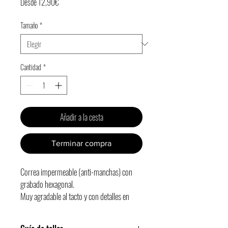
Precio
Desde
12,90€
de
Tamaño
*
oferta
Cantidad
*
Añadir a la cesta
Terminar compra
Correa impermeable (anti-manchas) con
grabado hexagonal.
Muy agradable al tacto y con detalles en
color negro.
¡Ideal para actividades de agua!
Fácil de