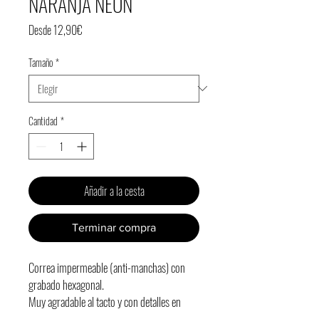
NARANJA NEÓN
Precio
Desde
12,90€
de
Tamaño
*
oferta
Cantidad
*
Añadir a la cesta
Terminar compra
Correa impermeable (anti-manchas) con
grabado hexagonal.
Muy agradable al tacto y con detalles en
color negro.