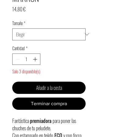
Precio
14,80 €
Tamaño
*
Cantidad
*
Solo 3 disponible(s)
Añadir a la cesta
Terminar compra
Fantástica
premiadora
para poner las
chuches de tu peludete.
Con estampado en tejido
ECO
y con forro