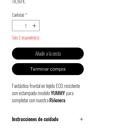
Precio
18,90 €
Cantidad
*
Solo 2 disponible(s)
Añadir a la cesta
Terminar compra
Fantástico
frontal
en tejido ECO resistente
con estampado modelo
YUMMY
para
completar con nuestra
Riñonera
Khala
(tipo bolso/bandolera).
Bolsillo frontal con cremallera,
Instrucciones de cuidado
departamento para premios y uno más
pequeño para las bolsitas de caca.
¡Apto para lavado a máquina!