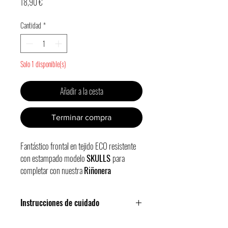
Precio
18,90 €
Cantidad
*
Solo 1 disponible(s)
Añadir a la cesta
Terminar compra
Fantástico
frontal
en tejido ECO resistente
con estampado modelo
SKULLS
para
completar con nuestra
Riñonera
Khala
(tipo bolso/bandolera).
Bolsillo frontal con cremallera,
Instrucciones de cuidado
departamento para premios y uno más
pequeño para las bolsitas de caca.
¡Apto para lavado a máquina!