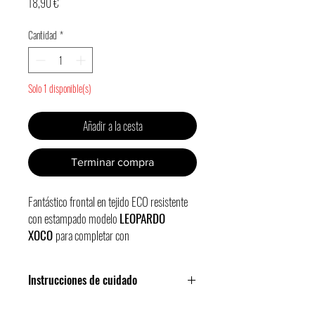
Precio
18,90 €
Cantidad
*
Solo 1 disponible(s)
Añadir a la cesta
Terminar compra
Fantástico
frontal
en tejido ECO resistente
con estampado modelo
LEOPARDO
XOCO
para completar con
nuestra
Riñonera Khala
(tipo
bolso/bandolera).
Instrucciones de cuidado
Bolsillo frontal con cremallera,
departamento para premios y uno más
¡Apto para lavado a máquina!