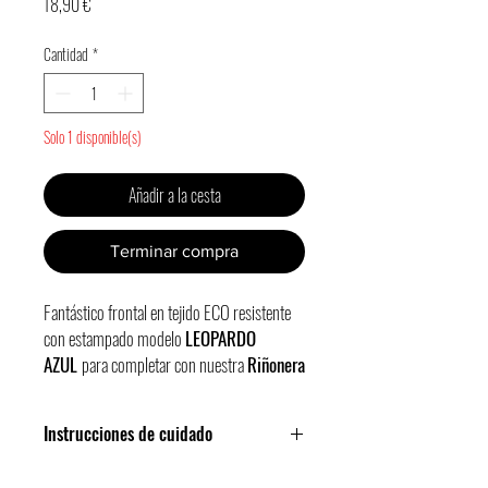
Precio
18,90 €
Cantidad
*
Solo 1 disponible(s)
Añadir a la cesta
Terminar compra
Fantástico
frontal
en tejido ECO resistente
con estampado modelo
LEOPARDO
AZUL
para completar con nuestra
Riñonera
Khala
(tipo bolso/bandolera).
Bolsillo frontal con cremallera,
Instrucciones de cuidado
departamento para premios y uno más
pequeño para las bolsitas de caca.
¡Apto para lavado a máquina!