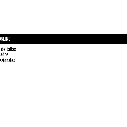
ONLINE
 de tallas
dados
esionales