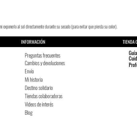
i exponerlo al sol directamente durante su secado (para evitar que pierda su color).
INFORMACIÓN
TIENDA 
Guía
Preguntas frecuentes
Cui
Cambios y devoluciones
Prof
Envío
Mi historia
Destino solidario
Tiendas colaboradoras
Videos de interés
Blog