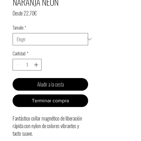
NARANJA NEÓN
Precio
Desde
22,70€
de
Tamaño
*
oferta
Cantidad
*
Añadir a la cesta
Terminar compra
Fantástico collar magnético de liberación
rápida con nylon de colores vibrantes y
tacto suave.
¡Con cierre FIDLOCK® de alta