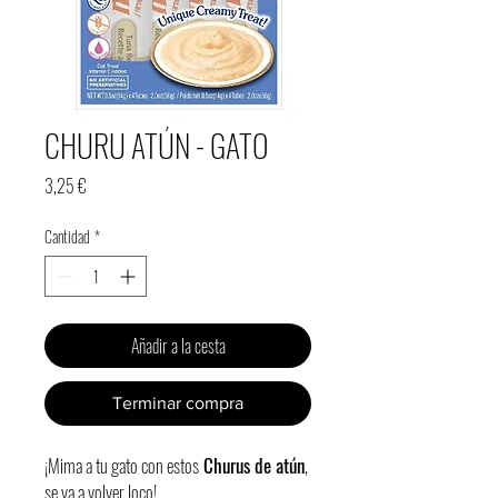
CHURU ATÚN - GATO
Precio
3,25 €
Cantidad
*
Añadir a la cesta
Terminar compra
¡Mima a tu gato con estos
Churus de atún
,
se va a volver loco!