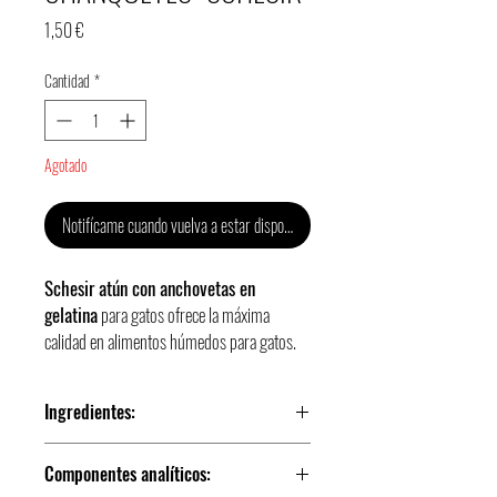
Precio
1,50 €
Cantidad
*
Agotado
Notifícame cuando vuelva a estar disponible.
Schesir atún con anchovetas en
gelatina
para gatos ofrece la máxima
calidad en alimentos húmedos para gatos.
Características:
Con ingredientes 100 % naturales de la
Ingredientes:
misma calidad que los que se utilizan
para alimentación humana
Lata de 85gr
Componentes analíticos:
Con las mejores partes, cocidas al vapor
Atún 51%, anchovetas 4%