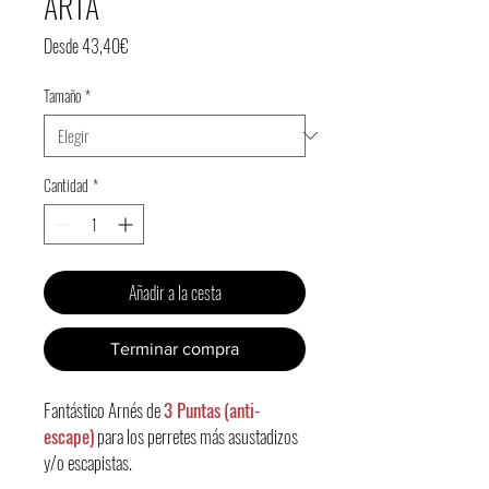
ARTÀ
Precio
Desde
43,40€
de
Tamaño
*
oferta
Cantidad
*
Añadir a la cesta
Terminar compra
Fantástico Arnés de
3 Puntas
(anti-
escape)
para los perretes más asustadizos
y/o escapistas.
Con
3 puntos de sujeción:
Cuello, pecho y