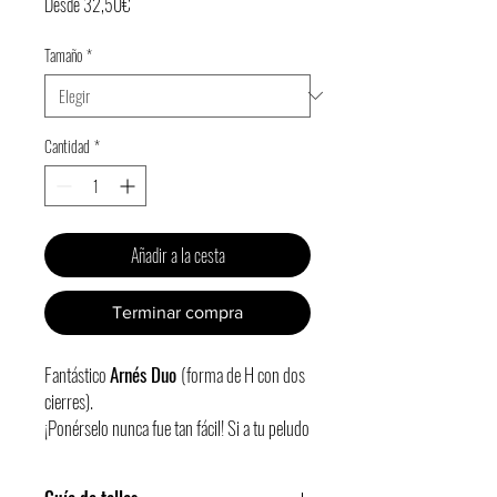
Precio
Desde
32,50€
de
Tamaño
*
oferta
Cantidad
*
Añadir a la cesta
Terminar compra
Fantástico
Arnés Duo
(forma de H con dos
cierres).
¡Ponérselo nunca fue tan fácil! Si a tu peludo
no le gusta que le toquen las patas o es
mayor y prefieres evitar movimientos