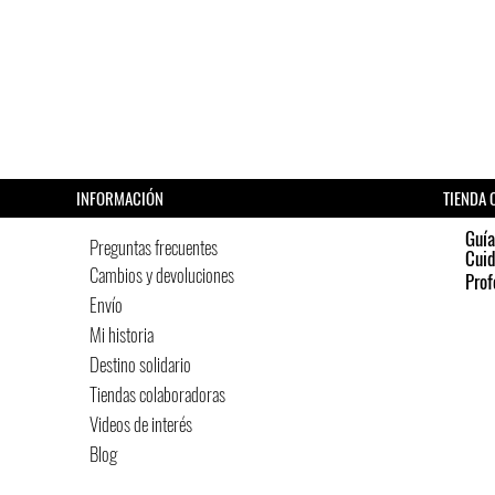
Aconsejam
Sistema 
para una 
*Si no enc
el arnés p
hacemos 
INFORMACIÓN
TIENDA 
Guía
Preguntas frecuentes
Cui
Cambios y devoluciones
Prof
Envío
Mi historia
Destino solidario
Tiendas colaboradoras
Videos de interés
Blog