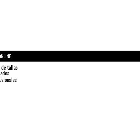
os utilizar este arnés con un collar de
Martingale
y una correa
Multiposición
mayor seguridad.
uentras el collar y correa a conjunto con
onte en contacto con nosotros... y te lo
sin problema*
ONLINE
 de tallas
dados
esionales