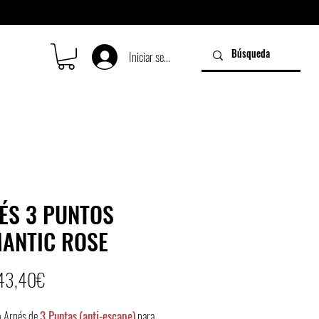
Iniciar sesión
ÉS 3 PUNTOS
ANTIC ROSE
Price
43,40€
o Arnés de
3 Puntas
(anti-escape)
para