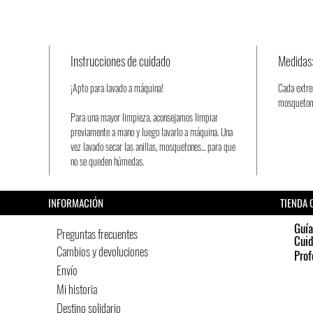
Instrucciones de cuidado
Medidas
¡Apto para lavado a máquina!
Cada extr
mosquetone
Para una mayor limpieza, aconsejamos limpiar
previamente a mano y luego lavarlo a máquina. Una
vez lavado secar las anillas, mosquetones... para que
no se queden húmedas.
INFORMACIÓN
TIENDA 
Guía
Preguntas frecuentes
Cui
Cambios y devoluciones
Prof
Envío
Mi historia
Destino solidario