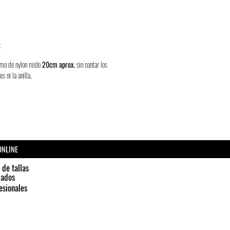
:
emo de nylon mide
20cm aprox.
sin contar los
s ni la anilla.
ONLINE
 de tallas
dados
esionales